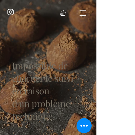
Impossible de
charger le suivi
en raison
d'un problème
technique.