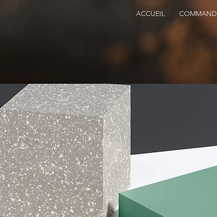
ACCUEIL
COMMAND